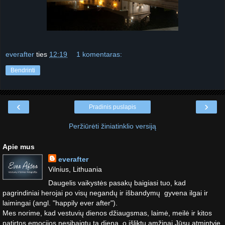
everafter
ties
12:19
1 komentaras:
Bendrinti
‹
›
Pradinis puslapis
Peržiūrėti žiniatinklio versiją
Apie mus
everafter
Vilnius, Lithuania
Daugelis vaikystės pasakų baigiasi tuo, kad
pagrindiniai herojai po visų negandų ir išbandymų gyvena ilgai ir
laimingai (angl. "happily ever after").
Mes norime, kad vestuvių dienos džiaugsmas, laimė, meilė ir kitos
patirtos emocijos nesibaigtų ta diena, o išliktų amžinai Jūsų atmintyje